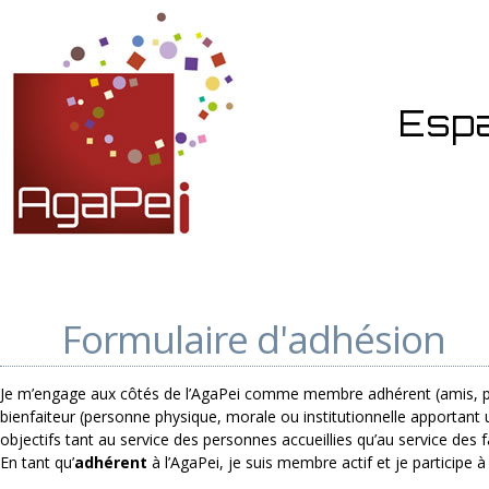
Aller
Panneau de gestion des cookies
au
contenu
principal
Esp
Formulaire d'adhésion
Je m’engage aux côtés de l’AgaPei comme membre adhérent (amis, p
bienfaiteur (personne physique, morale ou institutionnelle apportant u
objectifs tant au service des personnes accueillies qu’au service des f
En tant qu’
adhérent
à l’AgaPei, je suis membre actif et je participe à